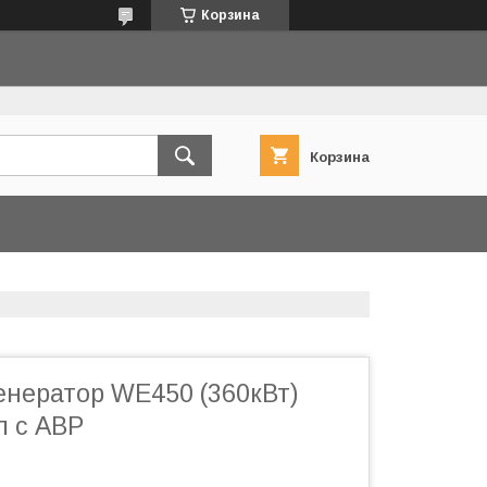
Корзина
Корзина
енератор WE450 (360кВт)
п с АВР