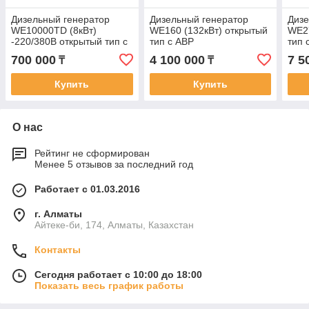
Дизельный генератор
Дизельный генератор
Дизе
WE10000TD (8кВт)
WE160 (132кВт) открытый
WE27
-220/380В открытый тип с
тип с АВР
тип 
АВР
700 000
4 100 000
7 5
₸
₸
Купить
Купить
О нас
Рейтинг не сформирован
Менее 5 отзывов за последний год
Работает с 01.03.2016
г. Алматы
Айтеке-би, 174, Алматы, Казахстан
Контакты
Сегодня работает с 10:00 до 18:00
Показать весь график работы