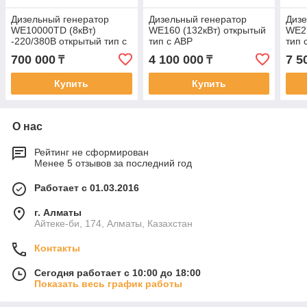
Дизельный генератор
Дизельный генератор
Дизе
WE10000TD (8кВт)
WE160 (132кВт) открытый
WE27
-220/380В открытый тип с
тип с АВР
тип 
АВР
700 000
4 100 000
7 5
₸
₸
Купить
Купить
О нас
Рейтинг не сформирован
Менее 5 отзывов за последний год
Работает с 01.03.2016
г. Алматы
Айтеке-би, 174, Алматы, Казахстан
Контакты
Сегодня работает с 10:00 до 18:00
Показать весь график работы